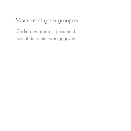
Momenteel geen groepen
Zodra een groep is gecreëerd,
wordt deze hier weergegeven.
Govert Flinckstraat 3a 7204 HK Zutphen •
info@aboutulifecoach.com
Home
Contact
Privacy verklaring
ALgemene voorwaarden